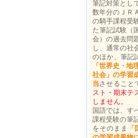
筆記対策とし
数年分のＪＲ
の騎手課程受
た筆記試験（
会）の過去問
し、通常の社
のほか、筆記
「世界史・地
社会」の学習
当
させること
スト・期末テ
しません。
国語では、す
課程受験の筆
をそのまま
「
の学習成果物