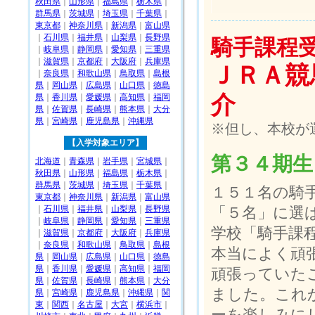
秋田県
｜
山形県
｜
福島県
｜
栃木県
｜
群馬県
｜
茨城県
｜
埼玉県
｜
千葉県
｜
東京都
｜
神奈川県
｜
新潟県
｜
富山県
｜
石川県
｜
福井県
｜
山梨県
｜
長野県
騎手課程
｜
岐阜県
｜
静岡県
｜
愛知県
｜
三重県
｜
滋賀県
｜
京都府
｜
大阪府
｜
兵庫県
ＪＲＡ競
｜
奈良県
｜
和歌山県
｜
鳥取県
｜
島根
県
｜
岡山県
｜
広島県
｜
山口県
｜
徳島
介
県
｜
香川県
｜
愛媛県
｜
高知県
｜
福岡
県
｜
佐賀県
｜
長崎県
｜
熊本県
｜
大分
県
｜
宮崎県
｜
鹿児島県
｜
沖縄県
※但し、本校が
【入学対象エリア】
第３４期生
北海道
｜
青森県
｜
岩手県
｜
宮城県
｜
秋田県
｜
山形県
｜
福島県
｜
栃木県
｜
群馬県
｜
茨城県
｜
埼玉県
｜
千葉県
｜
１５１名の騎
東京都
｜
神奈川県
｜
新潟県
｜
富山県
｜
石川県
｜
福井県
｜
山梨県
｜
長野県
「５名」に選
｜
岐阜県
｜
静岡県
｜
愛知県
｜
三重県
学校「騎手課
｜
滋賀県
｜
京都府
｜
大阪府
｜
兵庫県
｜
奈良県
｜
和歌山県
｜
鳥取県
｜
島根
本当によく頑
県
｜
岡山県
｜
広島県
｜
山口県
｜
徳島
県
｜
香川県
｜
愛媛県
｜
高知県
｜
福岡
頑張っていた
県
｜
佐賀県
｜
長崎県
｜
熊本県
｜
大分
ました。これ
県
｜
宮崎県
｜
鹿児島県
｜
沖縄県
｜
関
東
｜
関西
｜
名古屋
｜
大宮
｜
横浜市
｜
ーを楽しみに