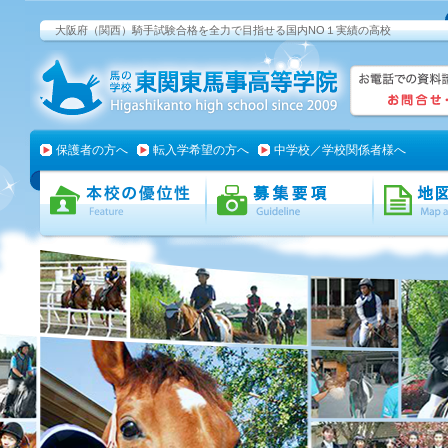
大阪府（関西）騎手試験合格を全力で目指せる国内NO１実績の高校
保護者の方へ
転入学希望の方へ
中学校／学校関係者様へ