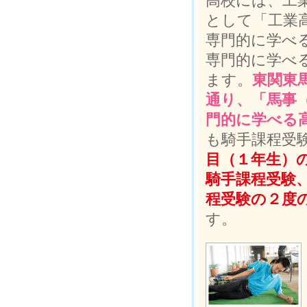
高校には、工
として「工業
専門的に学べ
専門的に学べ
ます。
東関東
通り、「馬事
門的に学べる
も騎手課程受
目（１年生）
騎手課程受験
程受験の２度
す。