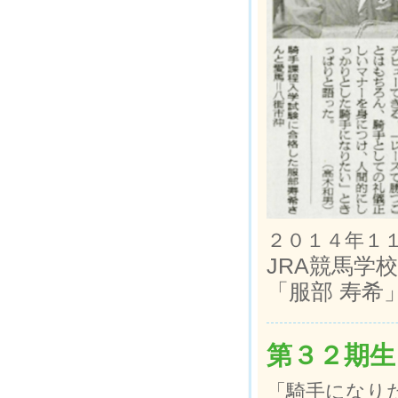
２０１４年１
JRA競馬学
「服部 寿希
第３２期生
「騎手になり