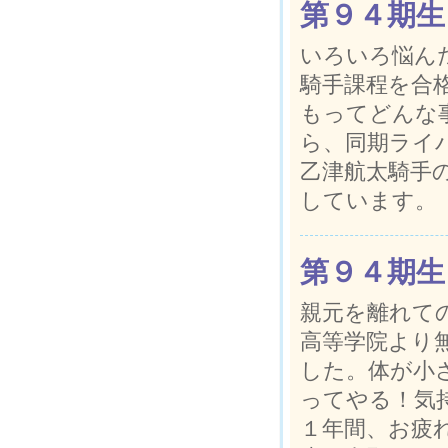
第９４期生
いろいろ悩ん
騎手課程を合
もってどんな
ら、同期ライ
乙津航太騎手
しています。
第９４期生
親元を離れて
高等学院より
した。体が小
ってやる！気
１年間、お疲