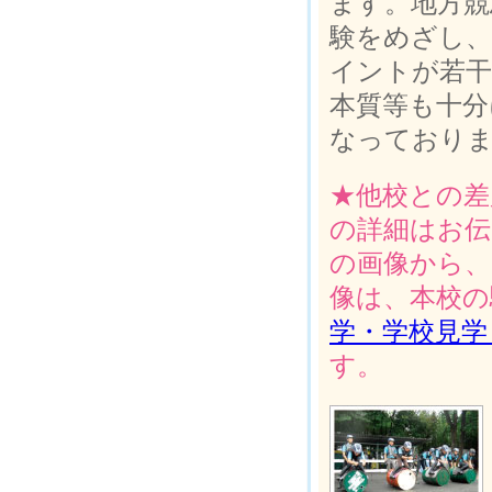
ます。地方競
験をめざし、
イントが若
本質等も十分
なっており
★他校との差
の詳細はお伝
の画像から、
像は、本校の
学・学校見学
す。