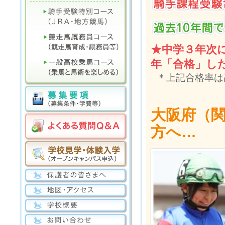
★中学３年次
年「合格」し
＊上記合格率は
大阪府（
方へ…