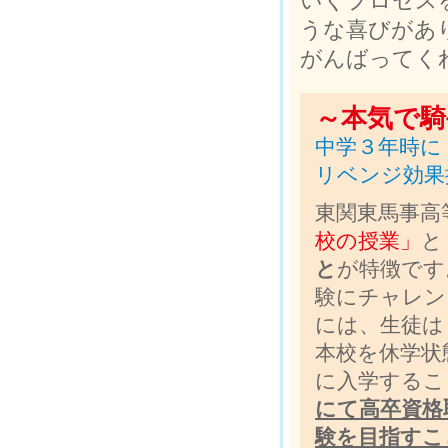
いくプロセス
うな喜びがあ
がんばってく
～本気で騎
中学３年時に
リベンジ効果抜
東関東馬事高
校の授業」
と
と
が特徴です
験にチャレン
には、生徒は
本校を休学状
に入学するこ
にて高卒資格
験を目指すこ