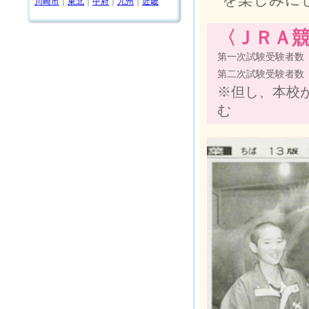
川崎市
｜
東北
｜
甲府
｜
九州
｜
近畿
〈ＪＲＡ競
第一次試験受験者数
第二次試験受験者数
※但し、本校
む