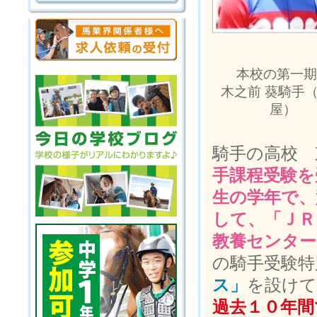
本校の第一期
木之前 葵騎手
屋）
騎手の高校 
手課程受験を
生の学年で、
して、「ＪＲ
教養センター
の騎手受験特
ス」
を設けて
過去１０年間