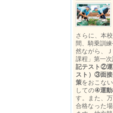
さらに、本校
間、騎乗訓練
然ながら、Ｊ
課程」第一次
記テスト②運
スト）③面接
策
をおこない
しての
④運動
す。また、万
合格なった場