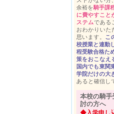
ストがない分
余裕を
騎手課
に費やすこと
ステム
である
おわかりいた
思います。
こ
校授業と連動
程受験合格た
策をおこなえ
国内でも東関
学院だけの大
あると確信し
本校の騎手
討の方へ
◆入学申し