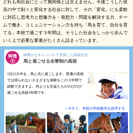
どれも馬社会にとって無関係とは言えません。今後こうした状
況の中で刻々と変化する社会に対して、その「変化」にも柔軟
に対応し思考力と想像力を・発想力・問題を解決する力、チー
ムで働き、コミュニケーション力を持ち「馬を育て、自分を育
てる」本校で過ごす３年間は、そうした社会をしっかり歩んで
いく上で必要な要素がたくさん詰まっています。
緑豊かなキャンパスで充実した高校生活
特徴
馬と過ごせる全寮制の高校
①
1日の大半を、馬と共に過ごします。普通の高校
では得られないさまざまな体験をこの３年間で
経験できますよ。何よりも生徒たちがのびのび
過ごせる高校3年間です。
＞今すぐ、本校の学校案内を請求する