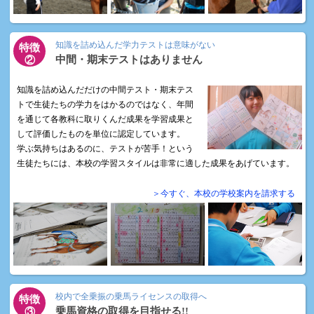
知識を詰め込んだ学力テストは意味がない
特徴
中間・期末テストはありません
②
知識を詰め込んだだけの中間テスト・期末テス
トで生徒たちの学力をはかるのではなく、年間
を通じて各教科に取りくんだ成果を学習成果と
して評価したものを単位に認定しています。
学ぶ気持ちはあるのに、テストが苦手！という
生徒たちには、本校の学習スタイルは非常に適した成果をあげています。
＞今すぐ、本校の学校案内を請求する
校内で全乗振の乗馬ライセンスの取得へ
特徴
乗馬資格の取得を目指せる!!
③