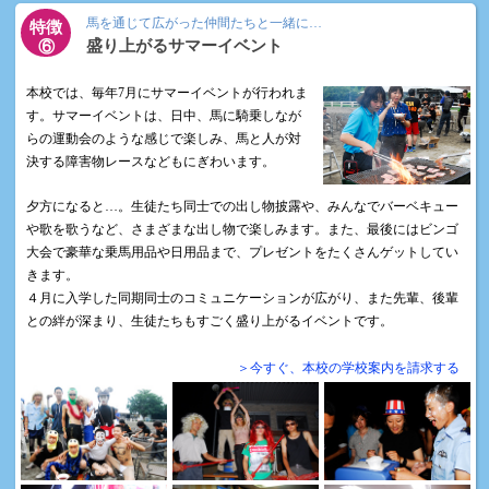
馬を通じて広がった仲間たちと一緒に…
特徴
盛り上がるサマーイベント
⑥
本校では、毎年7月にサマーイベントが行われま
す。サマーイベントは、日中、馬に騎乗しなが
らの運動会のような感じで楽しみ、馬と人が対
決する障害物レースなどもにぎわいます。
夕方になると…。生徒たち同士での出し物披露や、みんなでバーベキュー
や歌を歌うなど、さまざまな出し物で楽しみます。また、最後にはビンゴ
大会で豪華な乗馬用品や日用品まで、プレゼントをたくさんゲットしてい
きます。
４月に入学した同期同士のコミュニケーションが広がり、また先輩、後輩
との絆が深まり、生徒たちもすごく盛り上がるイベントです。
＞今すぐ、本校の学校案内を請求する