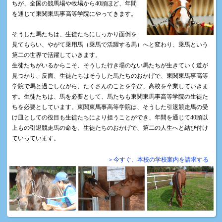
ちが、全国の競馬場や牧場から40頭ほど、年間
を通じて東関東馬事高等学院にやってきます。
そうした馬たちは、生徒たちにしっかり面倒を
見てもらい、やがて乗用馬（乗馬で活躍する馬）へと変わり、乗馬という
第二の世界で活躍していきます。
生徒たちがいるからこそ、そうした行き場のない馬たちが生きていく道が
見つかり、反面、生徒たちはそうした馬たちのおかげで、東関東馬事高等
学院で馬と過ごしながら、たくさんのことを学び、高校を卒業していきま
す。生徒たちは、馬を必要として、馬たちも東関東馬事高等学院の生徒た
ちを必要としています。東関東馬事高等学院は、そうした引退競走馬の受
け皿としての役目も生徒たちにより担うことができ、年間を通じて40頭以
上もの引退競走馬の命を、生徒たちのおかげで、第二の人生へと結び付け
ていっています。
＞今すぐ、本校の学校案内を請求する