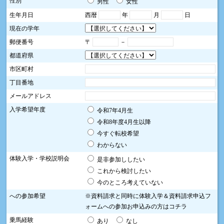
性別
男性
女性
生年月日
西暦
年
月
日
現在の学年
郵便番号
〒
－
都道府県
市区町村
丁目番地
メールアドレス
入学希望年度
令和7年4月生
令和8年度4月生以降
今すぐ転校希望
わからない
体験入学・学校説明会
是非参加ししたい
これから検討したい
今のところ考えていない
への参加希望
※資料請求と同時に体験入学＆資料請求申込フ
ォームへの参加お申込みの方は
コチラ
乗馬経験
あり
なし