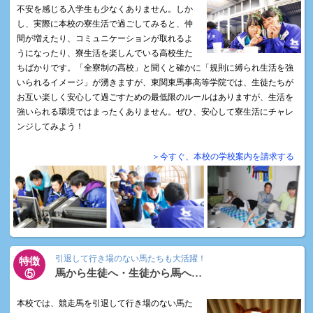
不安を感じる入学生も少なくありません。しか
し、実際に本校の寮生活で過ごしてみると、仲
間が増えたり、コミュニケーションが取れるよ
うになったり、寮生活を楽しんでいる高校生た
ちばかりです。「全寮制の高校」と聞くと確かに「規則に縛られ生活を強
いられるイメージ」が湧きますが、東関東馬事高等学院では、生徒たちが
お互い楽しく安心して過ごすための最低限のルールはありますが、生活を
強いられる環境ではまったくありません。ぜひ、安心して寮生活にチャレ
ンジしてみよう！
＞今すぐ、本校の学校案内を請求する
引退して行き場のない馬たちも大活躍！
特徴
馬から生徒へ・生徒から馬へ…
⑤
本校では、競走馬を引退して行き場のない馬た