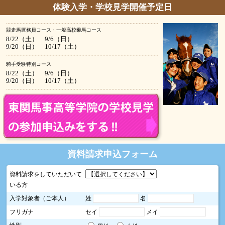
体験入学・学校見学開催予定日
競走馬厩務員コース・一般高校乗馬コース
8/22（土） 9/6（日）
9/20（日） 10/17（土）
騎手受験特別コース
8/22（土） 9/6（日）
9/20（日） 10/17（土）
資料請求申込フォーム
資料請求をしていただいて
いる方
入学対象者（ご本人）
姓
名
フリガナ
セイ
メイ