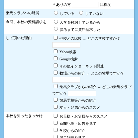
＊ありの方
回程度
乗馬クラブへの所属
している
していない
今回、本校の資料請求を
入学を検討しているから
参考までに資料請求した
して頂いた理由
他校との比較 → どこの学校ですか？
Yahoo検索
Google検索
その他インターネット関連
牧場からの紹介 → どこの牧場ですか？
乗馬クラブからの紹介 → どこの乗馬クラブ
ですか？
競馬学校等からの紹介
友人・兄弟からのススメ
本校を知ったきっかけ
お母様・お父様からのススメ
新聞記事・広告を見て
学校からの紹介
競馬雑誌を見て